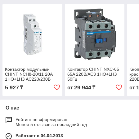
Контактор модульный
Контактор CHINT NXC-65
Кноп
CHINT NCH8-20/11 20A
65A 220В/АС3 1НО+1НЗ
кра
1НО+1НЗ AC220/230В
50Гц
220В
50Гц
5 927
29 944
₸
от
₸
от
О нас
Рейтинг не сформирован
Менее 5 отзывов за последний год
Работает с 04.04.2013