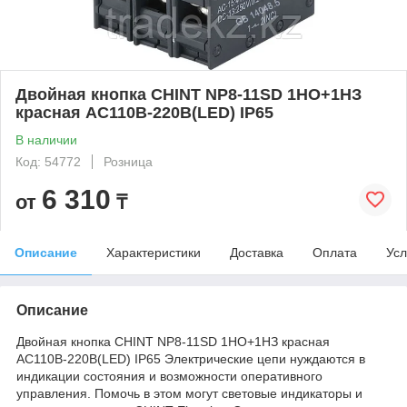
Двойная кнопка CHINT NP8-11SD 1НО+1НЗ
красная AC110В-220В(LED) IP65
В наличии
Код: 54772
Розница
6 310
от
₸
Описание
Характеристики
Доставка
Оплата
Усл
Описание
Двойная кнопка CHINT NP8-11SD 1НО+1НЗ красная
AC110В-220В(LED) IP65 Электрические цепи нуждаются в
индикации состояния и возможности оперативного
управления. Помочь в этом могут световые индикаторы и