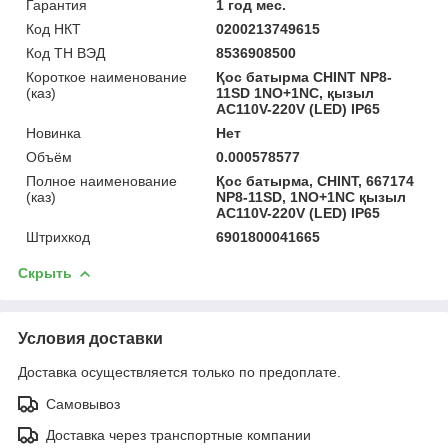
Гарантия
1 год мес.
Код НКТ
0200213749615
Код ТН ВЭД
8536908500
Короткое наименование
Қос батырма CHINT NP8-
(каз)
11SD 1NO+1NC, қызыл
AC110V-220V (LED) IP65
Новинка
Нет
Объём
0.000578577
Полное наименование
Қос батырма, CHINT, 667174
(каз)
NP8-11SD, 1NO+1NC қызыл
AC110V-220V (LED) IP65
Штрихкод
6901800041665
Скрыть
Условия доставки
Доставка осуществляется только по предоплате.
Самовывоз
Доставка через транспортные компании