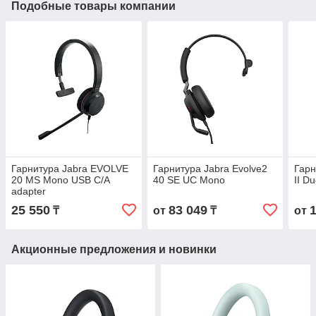
Подобные товары компании
Гарнитура Jabra EVOLVE
Гарнитура Jabra Evolve2
Гарн
20 MS Mono USB C/A
40 SE UC Mono
II D
adapter
25 550
83 049
₸
от
₸
от
Акционные предложения и новинки