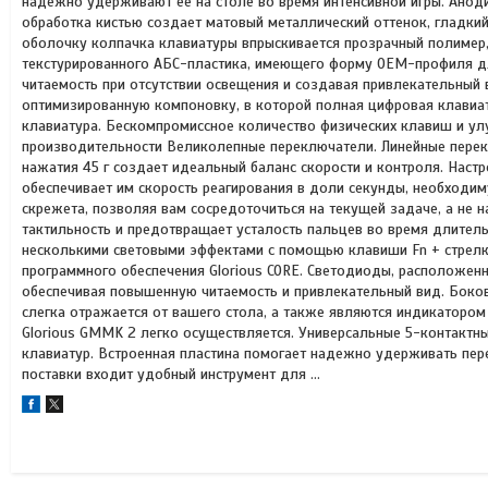
надежно удерживают ее на столе во время интенсивной игры. Анод
обработка кистью создает матовый металлический оттенок, гладкий
оболочку колпачка клавиатуры впрыскивается прозрачный полимер, 
текстурированного АБС-пластика, имеющего форму OEM-профиля дл
читаемость при отсутствии освещения и создавая привлекательный 
оптимизированную компоновку, в которой полная цифровая клавиат
клавиатура. Бескомпромиссное количество физических клавиш и у
производительности Великолепные переключатели. Линейные перекл
нажатия 45 г создает идеальный баланс скорости и контроля. Наст
обеспечивает им скорость реагирования в доли секунды, необходиму
скрежета, позволяя вам сосредоточиться на текущей задаче, а не 
тактильность и предотвращает усталость пальцев во время длител
несколькими световыми эффектами с помощью клавиши Fn + стрелка
программного обеспечения Glorious CORE. Светодиоды, расположенн
обеспечивая повышенную читаемость и привлекательный вид. Боко
слегка отражается от вашего стола, а также являются индикатором
Glorious GMMK 2 легко осуществляется. Универсальные 5-контактн
клавиатур. Встроенная пластина помогает надежно удерживать пер
поставки входит удобный инструмент для ...