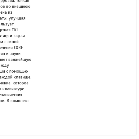
ррозии. Тонкая
апов во внешнюю
ена из
аты, улучшая
ользует
ртная TKL-
 игр и задач
м с силой
печения CORE
ип и звуки
аняет важнейшую
между
виши с помощью
каждой клавише,
чение, которое
в клавиатуре
еханических
зи. В комплект