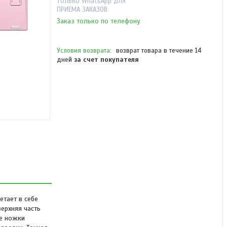
ТОЛЬКО WhatsApp ДЛЯ
ПРИЕМА ЗАКАЗОВ
Заказ только по телефону
возврат товара в течение 14
дней
за счет покупателя
Клавиатура Glorious
GMMK2 Full Size Pink
(GLO-GMMK2-96-FOX-P)
В наличии
от 44 890 ₸
етает в себе
ерхняя часть
ые ножки