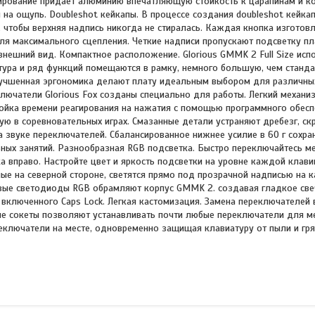
ирование придает алюминию впечатляющую стойкость к царапинам и ко
 на ощупь. Doubleshot кейкапы. В процессе создания doubleshot кейк
чтобы верхняя надпись никогда не стиралась. Каждая кнопка изготовл
я максимального сцепления. Четкие надписи пропускают подсветку пл
внешний вид. Компактное расположение. Glorious GMMK 2 Full Size исп
ура и ряд функций помещаются в рамку, немного большую, чем станда
лучшенная эргономика делают плату идеальным выбором для различных
ючатели Glorious Fox созданы специально для работы. Легкий механиз
ройка времени реагирования на нажатия с помощью программного обес
ю в соревновательных играх. Смазанные детали устраняют дребезг, скр
на звуке переключателей. Сбалансированное нижнее усилие в 60 г сохр
ьных занятий. Разнообразная RGB подсветка. Быстро переключайтесь 
 вправо. Настройте цвет и яркость подсветки на уровне каждой кла
ые на северной стороне, светятся прямо под прозрачной надписью на 
вые светодиоды RGB обрамляют корпус GMMK 2. создавая гладкое све
 включенного Caps Lock. Легкая кастомизация. Замена переключателей 
ые сокеты позволяют устанавливать почти любые переключатели для м
еключатели на месте, одновременно защищая клавиатуру от пыли и гря