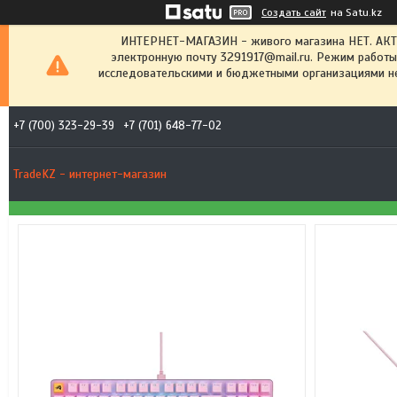
Создать сайт
на Satu.kz
ИНТЕРНЕТ-МАГАЗИН - живого магазина НЕТ. АК
электронную почту 3291917@mail.ru. Режим работы
исследовательскими и бюджетными организациями не
+7 (700) 323-29-39
+7 (701) 648-77-02
TradeKZ - интернет-магазин