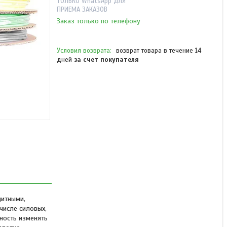
ТОЛЬКО WhatsApp ДЛЯ
ПРИЕМА ЗАКАЗОВ
Заказ только по телефону
возврат товара в течение 14
дней
за счет покупателя
Трубка термоусаживаемая
Deluxe 8/4 зелёная (100 м
в упаковке)
В наличии
от 10 515 ₸
щитными,
числе силовых,
ность изменять