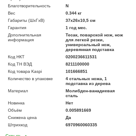
Благотворительность
N
Вес
0.344 кг
Габариты (ШхГхВ)
37х26х10,5 см
Гарантия
1 год мес.
Дополнительная
Тесак, поварской нож, нож
информация
для легкой резки,
универсальный нож,
деревянная подставка
Код НКТ
0200236611531
Код ТН ВЭД
8211100000
Код товара Kaspi
101666851
Количество в упаковке
4 стальных ножа, 1
подставка из дерева
Материал
Молибден-ванадиевая
сталь
Новинка
Нет
Объём
0.005891669
Снижена цена
Да
Штрихкод
6970960060335
Скрыть