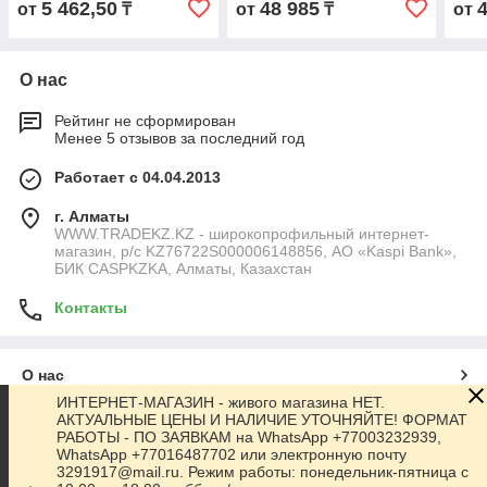
5 462,50
48 985
от
₸
от
₸
от
О нас
Рейтинг не сформирован
Менее 5 отзывов за последний год
Работает с 04.04.2013
г. Алматы
WWW.TRADEKZ.KZ - широкопрофильный интернет-
магазин, р/с KZ76722S000006148856, АО «Kaspi Bank»,
БИК CASPKZKA, Алматы, Казахстан
Контакты
О нас
ИНТЕРНЕТ-МАГАЗИН - живого магазина НЕТ.
АКТУАЛЬНЫЕ ЦЕНЫ И НАЛИЧИЕ УТОЧНЯЙТЕ! ФОРМАТ
Контакты
РАБОТЫ - ПО ЗАЯВКАМ на WhatsApp +77003232939,
WhatsApp +77016487702 или электронную почту
3291917@mail.ru. Режим работы: понедельник-пятница с
Доставка и оплата