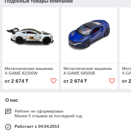
Подобные товары компании
Металлическая машинка
Металлическая машинка
Мет
X-GAME 82200W
X-GAME 68500B
X-G
2 674
2 674
от
₸
от
₸
от
О нас
Рейтинг не сформирован
Менее 5 отзывов за последний год
Работает с 04.04.2013