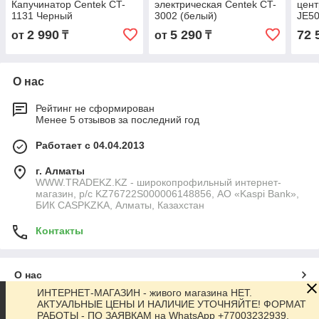
Капучинатор Centek CT-
электрическая Centek CT-
цент
1131 Черный
3002 (белый)
JE5
2 990
5 290
72 
от
₸
от
₸
О нас
Рейтинг не сформирован
Менее 5 отзывов за последний год
Работает с 04.04.2013
г. Алматы
WWW.TRADEKZ.KZ - широкопрофильный интернет-
магазин, р/с KZ76722S000006148856, АО «Kaspi Bank»,
БИК CASPKZKA, Алматы, Казахстан
Контакты
О нас
ИНТЕРНЕТ-МАГАЗИН - живого магазина НЕТ.
АКТУАЛЬНЫЕ ЦЕНЫ И НАЛИЧИЕ УТОЧНЯЙТЕ! ФОРМАТ
Контакты
РАБОТЫ - ПО ЗАЯВКАМ на WhatsApp +77003232939,