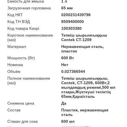
Емкость для жмыха
1 л
Загрузочная горловина
65 мм
Код НКТ
0200231439796
Код ТН ВЭД
8509400000
Код товара Kaspi
100303380
Короткое наименование
Тепкіш шырынсыққыш
(каз)
Centek CT-1209
Материал
Нержавеющая сталь,
пластик
Мощность (Bт)
600 Вт
Новинка
Нет
Объём
0.027366544
Полное наименование
Тепкіш шырынсыққыш,
(каз)
Centek, CT-1209, 600Вт,2
жылдамдық режимі,500 мл
стақан,Жүктеуші тесіктің
65мм,Қара/сталь
Снижена цена
Да
Состав
Пластик, нержавеющая
сталь
Стакан для сока
600 мл