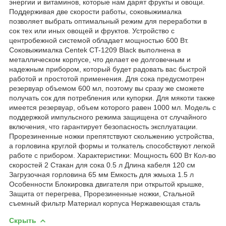
энергии и витаминов, которые нам дарят фрукты и овощи.
Поддерживая две скорости работы, соковыжималка
позволяет выбрать оптимальный режим для переработки в
сок тех или иных овощей и фруктов. Устройство с
центробежной системой обладает мощностью 600 Вт.
Соковыжималка Centek CT-1209 Black выполнена в
металлическом корпусе, что делает ее долговечным и
надежным прибором, который будет радовать вас быстрой
работой и простотой применения. Для сока предусмотрен
резервуар объемом 600 мл, поэтому вы сразу же сможете
получать сок для потребления или купорки. Для мякоти также
имеется резервуар, объем которого равен 1000 мл. Модель с
поддержкой импульсного режима защищена от случайного
включения, что гарантирует безопасность эксплуатации.
Прорезиненные ножки препятствуют скольжению устройства,
а горловина круглой формы и толкатель способствуют легкой
работе с прибором. Характеристики: Мощность 600 Вт Кол-во
скоростей 2 Стакан для сока 0.5 л Длина кабеля 120 см
Загрузочная горловина 65 мм Емкость для жмыха 1.5 л
Особенности Блокировка двигателя при открытой крышке,
Защита от перегрева, Прорезиненные ножки, Стальной
съемный фильтр Материал корпуса Нержавеющая сталь
Скрыть