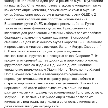
холодных напитков за один раз. 8 режимов вкусных угощений
на ваш выбор С легкостью готовьте вкусные угощения, такие
как освежающие коктейли, свежевыжатые соки и вкусные
супы. Управление поворотом и нажатием ручки OLED с 2
сенсорными кнопками для простоты использования
Вращением ручки OLED выберите режим работы. Ручка
также выполняет функцию дисплея. Прикосновение к
клавишам для расписания и отмены избавит вас от проблем
благодаря управлению одним касанием. 9 скоростей
смешивания для изысканного вкуса Скорости 1–3: Смешайте
и превратите в жидкость авокадо, банан и йогурт. Скорости 4–
6: Измельчайте мягкие продукты для получения
свежевыжатых фруктовых и овощных соков. Скорости 7–9:
продукты от средней до твердости для арахисового масла,
фруктового сока со льдом и т. д. Умное дистанционное
управление приложением Xiaomi Home Приложение Xiaomi
Home может помочь вам запланировать удаленный
перезапуск смешивания и отправку рецептов в облако и
открыть мир питательных и вкусных угощений. 8 лезвий из
нержавеющей стали обеспечивают измельчение под
разными углами и тщательное измельчение Толстые, острые,
зазубренные лезвия из нержавеющей стали позволяют
измельчать под разными углами и с легкостью измельчать
даже самые твердые ингредиенты.