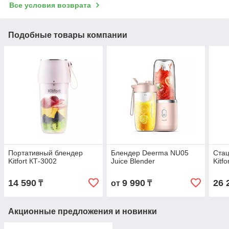
Все условия возврата
Подобные товары компании
Портативный блендер
Блендер Deerma NU05
Ста
Kitfort КТ-3002
Juice Blender
Kitf
14 590
9 990
26 
₸
от
₸
Акционные предложения и новинки