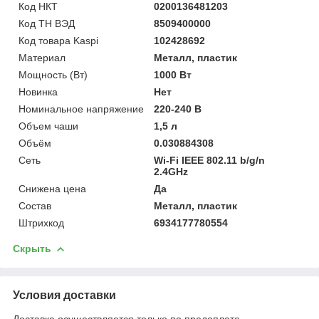
Код НКТ
0200136481203
Код ТН ВЭД
8509400000
Код товара Kaspi
102428692
Материал
Металл, пластик
Мощность (Bт)
1000 Вт
Новинка
Нет
Номинальное напряжение
220-240 В
Объем чаши
1,5 л
Объём
0.030884308
Сеть
Wi-Fi IEEE 802.11 b/g/n
2.4GHz
Снижена цена
Да
Состав
Металл, пластик
Штрихкод
6934177780554
Скрыть
Условия доставки
Доставка осуществляется только по предоплате.