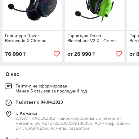
Гарнитура Razer
Гарнитура Razer
Гарн
Barracuda X Chroma
Blackshark V2 X - Green
Barr
76 990
26 990
₸
от
₸
от
О нас
Рейтинг не сформирован
Менее 5 отзывов за последний год
Работает с 04.04.2013
г. Алматы
WWW.TRADEKZ.KZ - широкопрофильный интернет-
магазин, р/с KZ76722S000006148856, АО «Kaspi Bank»,
БИК CASPKZKA, Алматы, Казахстан