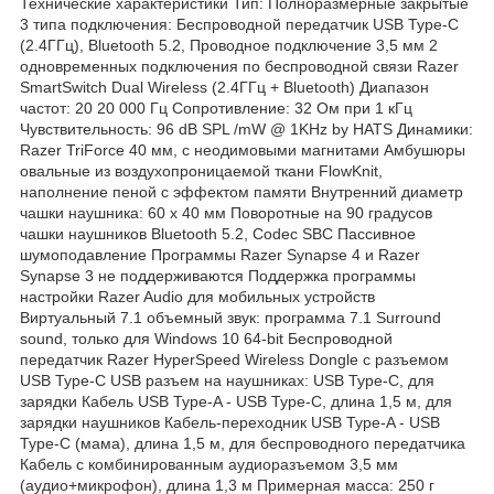
Технические характеристики Тип: Полноразмерные закрытые
3 типа подключения: Беспроводной передатчик USB Type-C
(2.4ГГц), Bluetooth 5.2, Проводное подключение 3,5 мм 2
одновременных подключения по беспроводной связи Razer
SmartSwitch Dual Wireless (2.4ГГц + Bluetooth) Диапазон
частот: 20 20 000 Гц Сопротивление: 32 Ом при 1 кГц
Чувствительность: 96 dB SPL /mW @ 1KHz by HATS Динамики:
Razer TriForce 40 мм, с неодимовыми магнитами Амбушюры
овальные из воздухопроницаемой ткани FlowKnit,
наполнение пеной с эффектом памяти Внутренний диаметр
чашки наушника: 60 х 40 мм Поворотные на 90 градусов
чашки наушников Bluetooth 5.2, Codec SBC Пассивное
шумоподавление Программы Razer Synapse 4 и Razer
Synapse 3 не поддерживаются Поддержка программы
настройки Razer Audio для мобильных устройств
Виртуальный 7.1 объемный звук: программа 7.1 Surround
sound, только для Windows 10 64-bit Беспроводной
передатчик Razer HyperSpeed Wireless Dongle с разъемом
USB Type-C USB разъем на наушниках: USB Type-C, для
зарядки Кабель USB Type-A - USB Type-C, длина 1,5 м, для
зарядки наушников Кабель-переходник USB Type-A - USB
Type-C (мама), длина 1,5 м, для беспроводного передатчика
Кабель с комбинированным аудиоразъемом 3,5 мм
(аудио+микрофон), длина 1,3 м Примерная масса: 250 г