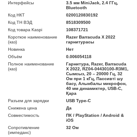
Интерфейсы
3.5 мм MiniJack, 2.4 ГГц,
Bluetooth
Код НКТ
0200120830192
Код ТН ВЭД
8518309500
Код товара Kaspi
108371721
Короткое наименование
Razer Barracuda X 2022
(каз)
гарнитурасы
Новинка
Нет
Объём
0.006054118
Полное наименование
Гарнитура, Razer, Barracuda
(каз)
X 2022, RZ04-04430100-R3M1,
Сымсыз, 20 – 20000 Гц, 32
Ом при 1 кГц, Пассивті шу
басу, Алынбалы микрофон,
40 мм динамиктер, USB-C,
Қара
Разъем для зарядки
USB Type-C
Снижена цена
Да
Совместимость
ПК / PlayStation / Android &
iOS
Сопротивление
32 Ом
(импеданс)