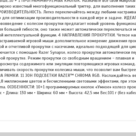
НЬШЕ.10 + 1 ПРОГРАММИРУЕМЫХ КНОПОК. Назначьте все свои макросы
ироко известный многофункциональный триггер, для выполнения таких
 ПРОИЗВОДИТЕЛЬНОСТЬ. Легко переключайтесь между любыми настраив
для оптимизации производительности в каждой игре и задаче. ИДЕ
овведение с колесом прокрутки предлагает новый уровень функциона
ля большей гибкости, оно также может автоматически переключаться 
ой интеллектуальной функции. 4 НАПРАВЛЕНИЯ ПРОКРУТКИ. Четкое на
й настраиваемой игровой мыши дополнительное измерение движения прок
ой и отчетливой прокрутки с насечками, идеально подходящей для ци
ючается с помощью Razer Synapse, колесо прокрутки автоматически пе
рой прокрутке. Режим прокрутки со свободным вращением - плавная и
просмотра содержимого или эмуляции повторяющихся игровых команд.
личивать скорость прокрутки колесика мыши, что позволит вам быстре
ЗА РАМКИ. 11 ЗОН ПОДСВЕТКИ RAZER™ CHROMA RGB. Наслаждайтесь в
 16,8 миллионами цветов и бесчисленными световыми эффектами, при эт
hroma. ОСОБЕННОСТИ: 10+1 программируемых кнопок «Умное» колесо про
 • Длина: 130 мм • Ширина: 60 мм • Высота: 42,5 мм Вес:101 г (без кабе