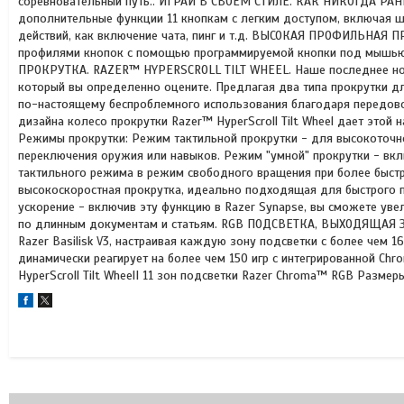
соревновательный путь.. ИГРАЙ В СВОЕМ СТИЛЕ. КАК НИКОГДА РА
дополнительные функции 11 кнопкам с легким доступом, включая ш
действий, как включение чата, пинг и т.д. ВЫСОКАЯ ПРОФИЛЬНАЯ
профилями кнопок с помощью программируемой кнопки под мышью 
ПРОКРУТКА. RAZER™ HYPERSCROLL TILT WHEEL. Наше последнее нов
который вы определенно оцените. Предлагая два типа прокрутки д
по-настоящему беспроблемного использования благодаря передов
дизайна колесо прокрутки Razer™ HyperScroll Tilt Wheel дает это
Режимы прокрутки: Режим тактильной прокрутки - для высокоточн
переключения оружия или навыков. Режим "умной" прокрутки - вкл
тактильного режима в режим свободного вращения при более быст
высокоскоростная прокрутка, идеально подходящая для быстрого 
ускорение - включив эту функцию в Razer Synapse, вы сможете уве
по длинным документам и статьям. RGB ПОДСВЕТКА, ВЫХОДЯЩАЯ 
Razer Basilisk V3, настраивая каждую зону подсветки с более чем
динамически реагирует на более чем 150 игр с интегрированной C
HyperScroll Tilt WheelI 11 зон подсветки Razer Chroma™ RGB Размеры: