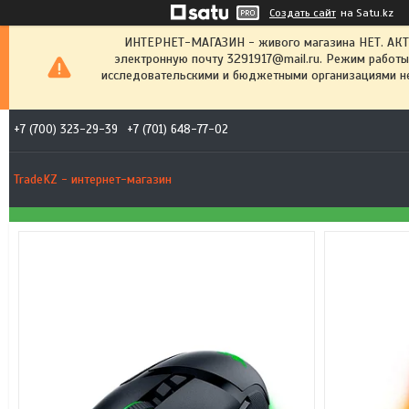
Создать сайт
на Satu.kz
ИНТЕРНЕТ-МАГАЗИН - живого магазина НЕТ. АК
электронную почту 3291917@mail.ru. Режим работы
исследовательскими и бюджетными организациями не
+7 (700) 323-29-39
+7 (701) 648-77-02
TradeKZ - интернет-магазин