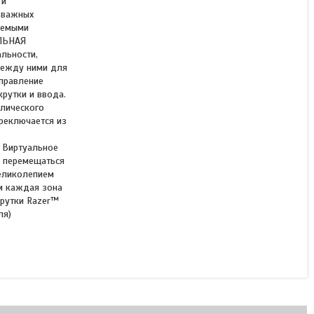
 и
 важных
аемыми
АЛЬНАЯ
льности,
между ними для
правление
рутки и ввода.
клического
реключается из
 Виртуальное
е перемещаться
еликолепием
ом каждая зона
крутки Razer™
ля)