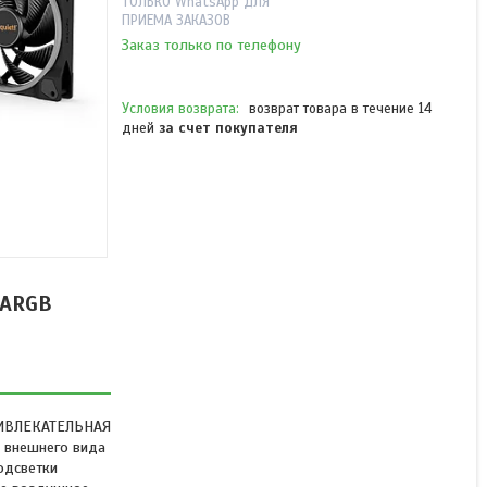
ТОЛЬКО WhatsApp ДЛЯ
ПРИЕМА ЗАКАЗОВ
Заказ только по телефону
возврат товара в течение 14
дней
за счет покупателя
Вентилятор для
компьютерного корпуса
Bequiet! Light Wings
140mm PWM high-speed
ARGB
 ARGB
В наличии
от 17 900 ₸
ПРИВЛЕКАТЕЛЬНАЯ
 внешнего вида
одсветки