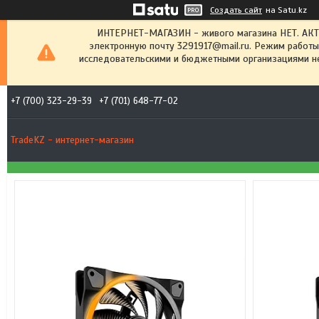
Создать сайт
на Satu.kz
ИНТЕРНЕТ-МАГАЗИН - живого магазина НЕТ. АК
электронную почту 3291917@mail.ru. Режим работы
исследовательскими и бюджетными организациями не
+7 (700) 323-29-39
+7 (701) 648-77-02
TradeKZ - интернет-магазин