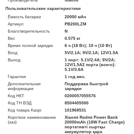
Пользовательские характеристики
Ёмкость батареи
20000 мАч
Артикул
PB200LZM
Благотворительность
N
Вес
0.575 кг
Время полной зарядки
6 ч (18 Вт); 10 ч (10 Вт)
Вход
5V/2.1A; 9V/2.1A; 12V/1.5A
Выход
1 порт: 5.1V/2.4A; 9V/2A;
12V/1.5A2 порта (всего):
5.1V/3.6A
Гарантия
1 год мес.
Дополнительная
Поддержка быстрой
информация
зарядки
Код НКТ
0200057055576
Код ТН ВЭД
8504405500
Код товара Kaspi
101968531
Короткое наименование
Xiaomi Redmi Power Bank
(каз)
20000mAh (18W Fast Charge)
портативті сыртқы
аккумулятор қара