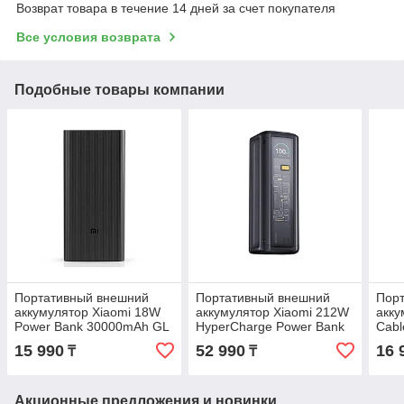
Возврат товара в течение 14 дней за счет покупателя
Все условия возврата
Подобные товары компании
Портативный внешний
Портативный внешний
Пор
аккумулятор Xiaomi 18W
аккумулятор Xiaomi 212W
акку
Power Bank 30000mAh GL
HyperCharge Power Bank
Cabl
25000mAh GL
200
15 990
52 990
16 
₸
₸
Blac
Акционные предложения и новинки