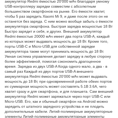
аккумулятор Redmi ёмкостью 20’000 мАч благодаря умному
USB-контроллеру зарядки совместим с абсолютным
большинством смартфонов на рынке. Его ёмкости хватит,
чтобы 5 раз зарядить Xiaomi Mi 9, и даже после этого он не
останется без заряда. С ним можно вообще забыть о ёмкости
аккумулятора смартфона. Быстрая зарядка мощностью 18 Вт
Быстро зарядит и себя, и других. Внешний аккумулятор
Redmi ёмкостью 20000 мАч имеет два порта USB-A, каждый
из которых может выдавать мощность до 18 Вт. Кроме того,
порты USB-C и Micro-USB для собственной зарядки
аккумулятора также могут принимать мощность до 18 Вт.
Умная система управления делает зарядку в любую сторону
более эффективной, помогая сэкономить драгоценное
время. Зарядка из двух USB-A Когда одного мало, а два - в
самый раз Каждый из двух портов USB-A внешнего
аккумулятора Redmi ёмкостью 20’000 мАч может выдавать
мощность до 18 Вт, при одновременной работе обеих портов
их суммарная мощность может составлять 5.1В 3.6А, чего
хватит сразу и для смартфона, и для планшета. Сам внешний
аккумулятор Redmi может заряжаться через порт USB-C или
Micro-USB. Его, как и обычный смартфон на Android можно
зарядить от штатного зарядного устройства и не плодить
дополнительные кабели. Литий-полимерные аккумуляторные
элементы Литий-полимерные аккумуляторные элементы