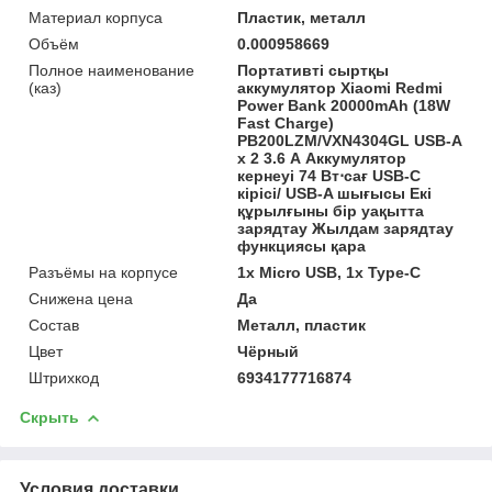
Материал корпуса
Пластик, металл
Объём
0.000958669
Полное наименование
Портативті сыртқы
(каз)
аккумулятор Xiaomi Redmi
Power Bank 20000mAh (18W
Fast Charge)
PB200LZM/VXN4304GL USB-A
x 2 3.6 А Аккумулятор
кернеуі 74 Вт⋅сағ USB-C
кірісі/ USB-A шығысы Екі
құрылғыны бір уақытта
зарядтау Жылдам зарядтау
функциясы қара
Разъёмы на корпусе
1x Micro USB, 1x Type-C
Снижена цена
Да
Состав
Металл, пластик
Цвет
Чёрный
Штрихкод
6934177716874
Скрыть
Условия доставки