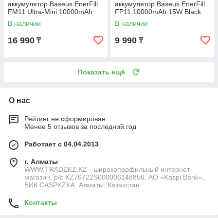
аккумулятор Baseus EnerFill
аккумулятор Baseus EnerFill
FM11 Ultra-Mini 10000mAh
FP11 10000mAh 15W Black
22.5W Black (P1008210E123-
(P1008210C123-00)
В наличии
В наличии
0
16 990
9 990
₸
₸
Показать ещё
О нас
Рейтинг не сформирован
Менее 5 отзывов за последний год
Работает с 04.04.2013
г. Алматы
WWW.TRADEKZ.KZ - широкопрофильный интернет-
магазин, р/с KZ76722S000006148856, АО «Kaspi Bank»,
БИК CASPKZKA, Алматы, Казахстан
Контакты