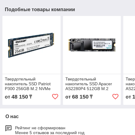
Подобные товары компании
Твердотельный
Твердотельный
Тве
накопитель SSD Patriot
накопитель SSD Apacer
нако
P300 256GB M.2 NVMe
AS2280P4 512GB M.2
AS2
PCIe 3.0x4
PCIe
48 150
68 150
от
₸
от
₸
от
О нас
Рейтинг не сформирован
Менее 5 отзывов за последний год