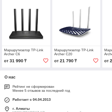
Маршрутизатор TP-Link
Маршрутизатор TP-Link
Марш
Archer C6
Archer C20
Arch
31 990
21 790
от
₸
от
₸
от
О нас
Рейтинг не сформирован
Менее 5 отзывов за последний год
Работает с 04.04.2013
г. Алматы