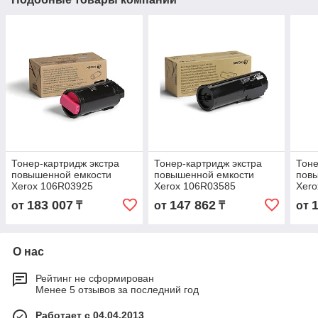
Тонер-картридж экстра
Тонер-картридж экстра
Тоне
повышенной емкости
повышенной емкости
пов
Xerox 106R03925
Xerox 106R03585
Xero
(малиновый)
(гол
183 007
147 862
от
₸
от
₸
от
О нас
Рейтинг не сформирован
Менее 5 отзывов за последний год
Работает с 04.04.2013