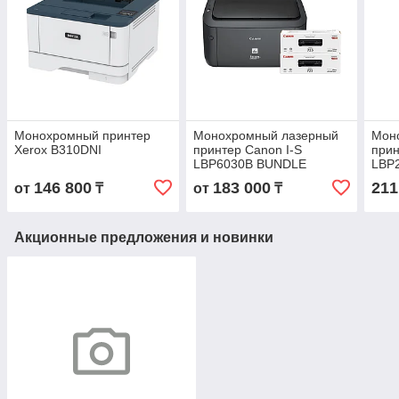
Монохромный принтер
Монохромный лазерный
Мон
Xerox B310DNI
принтер Canon I-S
прин
LBP6030B BUNDLE
LBP2
146 800
183 000
211
от
₸
от
₸
Акционные предложения и новинки