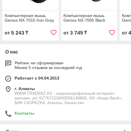
Компьютерная мышь
Компьютерная мышь
Ком
Genius NX-7015 Iron Gray
Genius NX-7005 Black
Geni
5 243
3 745
от
₸
от
₸
от
О нас
Рейтинг не сформирован
Менее 5 отзывов за последний год
Работает с 04.04.2013
г. Алматы
WWW.TRADEKZ.KZ - широкопрофильный интернет-
магазин, р/с KZ76722S000006148856, АО «Kaspi Bank»,
БИК CASPKZKA, Алматы, Казахстан
Контакты