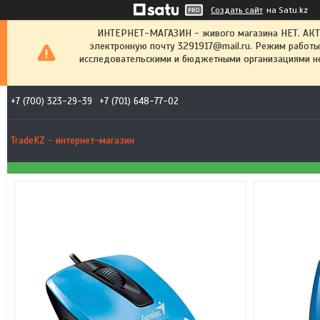
Создать сайт
на Satu.kz
ИНТЕРНЕТ-МАГАЗИН - живого магазина НЕТ. АК
электронную почту 3291917@mail.ru. Режим работы
исследовательскими и бюджетными организациями не
+7 (700) 323-29-39
+7 (701) 648-77-02
TradeKZ - интернет-магазин