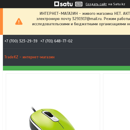
Создать сайт
на Satu.kz
ИНТЕРНЕТ-МАГАЗИН - живого магазина НЕТ. АК
электронную почту 3291917@mail.ru. Режим работы
исследовательскими и бюджетными организациями не
+7 (700) 323-29-39
+7 (701) 648-77-02
TradeKZ - интернет-магазин