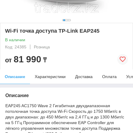
Wi-Fi точка доступа TP-Link EAP245
В наличии
Код: 24385
Розница
81 990
от
₸
Описание
Характеристики
Доставка
Оплата
Усл
Описание
EAP245 AC1750 Wave 2 Гигабитная двухдиапазонная
потолочная точка доступа Wi-Fi Скорость до 1750 Мбит/с в
двух диапазонах: до 450 Мбит/с на 2,4 ГГц и до 1300 Мбит/с
на 5 ГГц Программное обеспечение EAP Controller для
лёгкого управления множеством точек доступа Поддержка