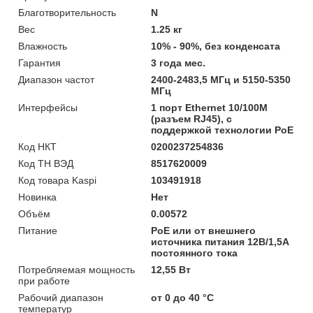
Благотворительность
N
Вес
1.25 кг
Влажность
10% - 90%, без конденсата
Гарантия
3 года мес.
Диапазон частот
2400-2483,5 МГц и 5150-5350
МГц
Интерфейсы
1 порт Ethernet 10/100М
(разъем RJ45), с
поддержкой технологии PoE
Код НКТ
0200237254836
Код ТН ВЭД
8517620009
Код товара Kaspi
103491918
Новинка
Нет
Объём
0.00572
Питание
PoE или от внешнего
источника питания 12В/1,5A
постоянного тока
Потребляемая мощность
12,55 Вт
при работе
Рабочий диапазон
от 0 до 40 °С
температур