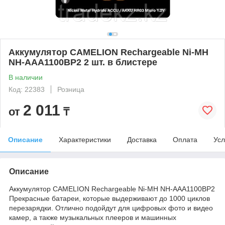
Аккумулятор CAMELION Rechargeable Ni-MH
NH-AAА1100BP2 2 шт. в блистере
В наличии
Код: 22383
Розница
2 011
от
₸
Описание
Характеристики
Доставка
Оплата
Усл
Описание
Аккумулятор CAMELION Rechargeable Ni-MH NH-AAА1100BP2
Прекрасные батареи, которые выдерживают до 1000 циклов
перезарядки. Отлично подойдут для цифровых фото и видео
камер, а также музыкальных плееров и машинных