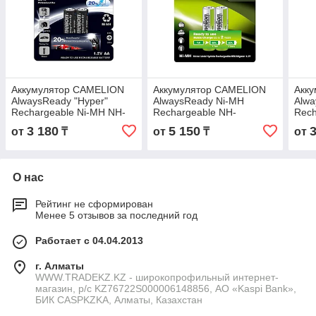
Аккумулятор CAMELION
Аккумулятор CAMELION
Акк
AlwaysReady "Hyper"
AlwaysReady Ni-MH
Alw
Rechargeable Ni-MH NH-
Rechargeable NH-
Rech
AA2000HPBP2 2 шт. в
AA2700ARBP2 2 шт. в
AA10
3 180
5 150
от
₸
от
₸
от
блистере
блистере
блис
О нас
Рейтинг не сформирован
Менее 5 отзывов за последний год
Работает с 04.04.2013
г. Алматы
WWW.TRADEKZ.KZ - широкопрофильный интернет-
магазин, р/с KZ76722S000006148856, АО «Kaspi Bank»,
БИК CASPKZKA, Алматы, Казахстан