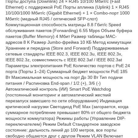
Порты доступа (Downlink) 24 × RJ45 10/100 Мбит/с (Fast
Ethernet) с поддержкой PoE Порты аплинка (Uplink) 1 × RJ45
10/100/1000 Мбит/с (Gigabit Ethernet) + 1 × Combo-порт 1000
Мбит/с (медный RJ45 / оптический SFP-слот)
Коммутационная способность матрицы 8.8 Гбит/с Speed
обслуживания пакетов (Forwarding) 6.55 Mpps Объем буфера
пакетов (Buffer Memory) 4 Мбит Размер таблицы MAC-
адресов 8 K Размер Jumbo-фрейма 10 КБ Метод коммутации
Хранение и передача (Store and Forward) Поддерживаемые
сетевые стандарты IEEE 802.3, IEEE 802.3u, IEEE 802.3x,
IEEE 802.3z, совместимость с IEEE 802.3af / IEEE 802.3at
Параметры электропитания PoE Количество портов с PoE 24
порта (Порты 1–24) Суммарный бюджет мощности PoE 185
Вт Максимальная мощность на порт До 30 Вт Тип подачи
питания / Распиновка End-span / 1/2 (+), 3/6 (-)
Автоматический контроль (ИИ) Smart PoE Watchdog
(постоянный мониторинг и автоматический жесткий
перезапуск зависшего по сети оборудования) Индикация
критической нагрузки Светодиод PoE Max (загорается, когда
суммарное потребление превышает 80% от общего бюджета
мощности коммутатора) Режимы работы (Управление DIP-
переключателем) Режим Default Стандартное заводское
состояние: дальность линий до 100 метров, все порты
свободно общаются друг с другом Режим VLAN Включает