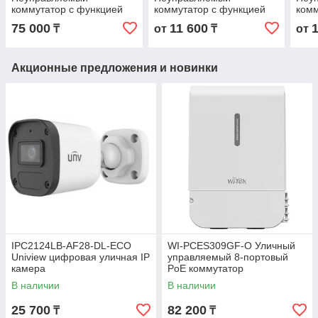
коммутатор с функцией
коммутатор с функцией
комм
PoE
PoE
PoE
75 000
11 600
₸
от
₸
от
Акционные предложения и новинки
IPC2124LB-AF28-DL-ECO
WI-PCES309GF-O Уличный
Uniview цифровая уличная IP
управляемый 8-портовый
камера
PoE коммутатор
В наличии
В наличии
25 700
82 200
₸
₸