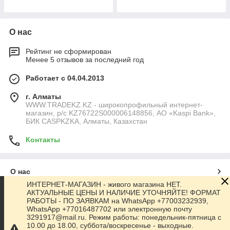
О нас
Рейтинг не сформирован
Менее 5 отзывов за последний год
Работает с 04.04.2013
г. Алматы
WWW.TRADEKZ.KZ - широкопрофильный интернет-
магазин, р/с KZ76722S000006148856, АО «Kaspi Bank»,
БИК CASPKZKA, Алматы, Казахстан
Контакты
О нас
ИНТЕРНЕТ-МАГАЗИН - живого магазина НЕТ.
АКТУАЛЬНЫЕ ЦЕНЫ И НАЛИЧИЕ УТОЧНЯЙТЕ! ФОРМАТ
Контакты
РАБОТЫ - ПО ЗАЯВКАМ на WhatsApp +77003232939,
WhatsApp +77016487702 или электронную почту
3291917@mail.ru. Режим работы: понедельник-пятница с
Доставка и оплата
10.00 до 18.00, суббота/воскресенье - выходные.