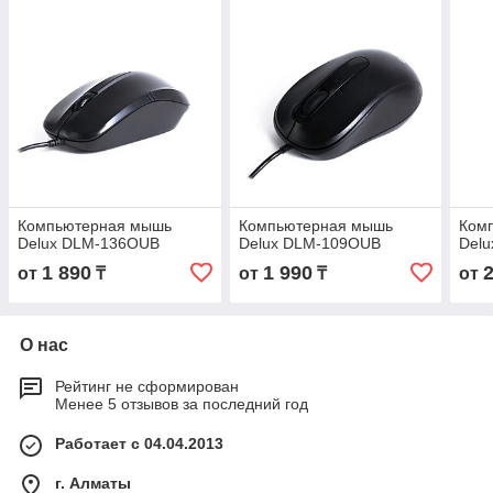
Компьютерная мышь
Компьютерная мышь
Ком
Delux DLM-136OUB
Delux DLM-109OUB
Del
1 890
1 990
от
₸
от
₸
от
О нас
Рейтинг не сформирован
Менее 5 отзывов за последний год
Работает с 04.04.2013
г. Алматы