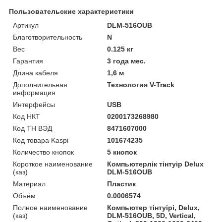
Пользовательские характеристики
Артикул
DLM-516OUB
Благотворительность
N
Вес
0.125 кг
Гарантия
3 года мес.
Длина кабеля
1,6 м
Дополнительная
Технология V-Track
информация
Интерфейсы
USB
Код НКТ
0200173268980
Код ТН ВЭД
8471607000
Код товара Kaspi
101674235
Количество кнопок
5 кнопок
Короткое наименование
Компьютерлік тінтуір Delux
(каз)
DLM-516OUB
Материал
Пластик
Объём
0.0006574
Полное наименование
Компьютер тінтуірі, Delux,
(каз)
DLM-516OUB, 5D, Vertical,