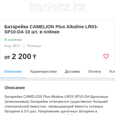
Батарейка CAMELION Plus Alkaline LR03-
SP10-DA 10 шт. в плёнке
В наличии
Код: 8617
Розница
2 200
от
₸
Описание
Характеристики
Доставка
Оплата
Усл
Описание
Батарейка CAMELION Plus Alkaline LR03-SP10-DA Щелочные
(алкалиновые) батарейки отличаются существенно большей
электрической ёмкостью, превышающей ёмкость солевых
батареек в 3-5 раз. Напряжение щелочных батареек в