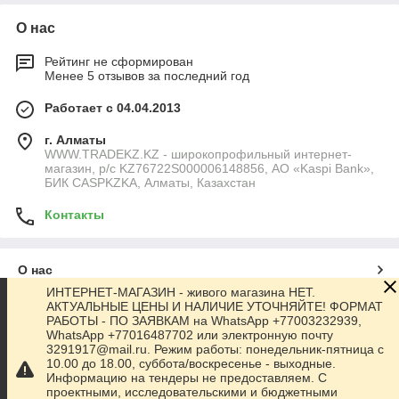
О нас
Рейтинг не сформирован
Менее 5 отзывов за последний год
Работает с 04.04.2013
г. Алматы
WWW.TRADEKZ.KZ - широкопрофильный интернет-
магазин, р/с KZ76722S000006148856, АО «Kaspi Bank»,
БИК CASPKZKA, Алматы, Казахстан
Контакты
О нас
ИНТЕРНЕТ-МАГАЗИН - живого магазина НЕТ.
АКТУАЛЬНЫЕ ЦЕНЫ И НАЛИЧИЕ УТОЧНЯЙТЕ! ФОРМАТ
Контакты
РАБОТЫ - ПО ЗАЯВКАМ на WhatsApp +77003232939,
WhatsApp +77016487702 или электронную почту
3291917@mail.ru. Режим работы: понедельник-пятница с
Доставка и оплата
10.00 до 18.00, суббота/воскресенье - выходные.
Информацию на тендеры не предоставляем. С
проектными, исследовательскими и бюджетными