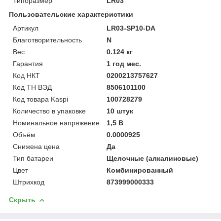
Типоразмер
LR03
Пользовательские характеристики
Артикул
LR03-SP10-DA
Благотворительность
N
Вес
0.124 кг
Гарантия
1 год мес.
Код НКТ
0200213757627
Код ТН ВЭД
8506101100
Код товара Kaspi
100728279
Количество в упаковке
10 штук
Номинальное напряжение
1,5 В
Объём
0.0000925
Снижена цена
Да
Тип батареи
Щелочные (алкалиновые)
Цвет
Комбинированный
Штрихкод
873999000333
Скрыть