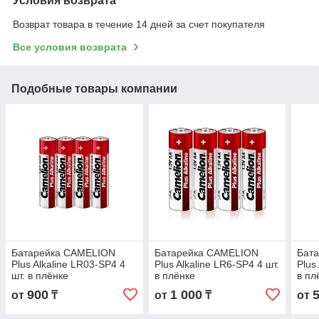
Условия возврата
Возврат товара в течение 14 дней за счет покупателя
Все условия возврата
Подобные товары компании
Батарейка CAMELION
Батарейка CAMELION
Бат
Plus Alkaline LR03-SP4 4
Plus Alkaline LR6-SP4 4 шт.
Plus
шт. в плёнке
в плёнке
в пл
900
1 000
от
₸
от
₸
от