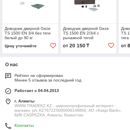
Доводчик дверной Geze
Доводчик дверной Geze
Дово
TS 1500 EN 3/4 без тяги
TS 1500 EN 2/3/4 с
TS 1
белый до 90 кг
рычажной тягой
тяга
коричневый до 90 кг
до 90
20 150
от
₸
от
Цену уточняйте
О нас
Рейтинг не сформирован
Менее 5 отзывов за последний год
Работает с 04.04.2013
г. Алматы
WWW.TRADEKZ.KZ - широкопрофильный интернет-
магазин, р/с KZ76722S000006148856, АО «Kaspi Bank»,
БИК CASPKZKA, Алматы, Казахстан
Контакты