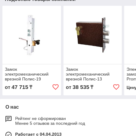
Замок
Замок
Эле
электромеханический
электромеханический
замо
врезной Полис-19
врезной Полис-13
Pro
(Ше
47 715
38 535
от
₸
от
₸
Цен
О нас
Рейтинг не сформирован
Менее 5 отзывов за последний год
Работает с 04.04.2013