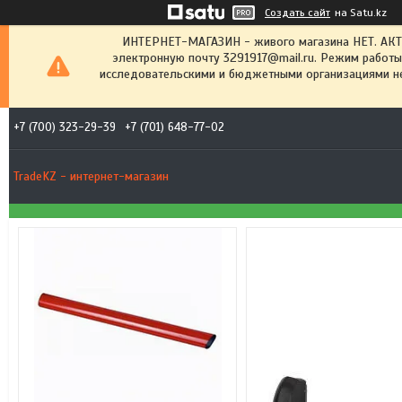
Создать сайт
на Satu.kz
ИНТЕРНЕТ-МАГАЗИН - живого магазина НЕТ. АК
электронную почту 3291917@mail.ru. Режим работы
исследовательскими и бюджетными организациями не
+7 (700) 323-29-39
+7 (701) 648-77-02
TradeKZ - интернет-магазин