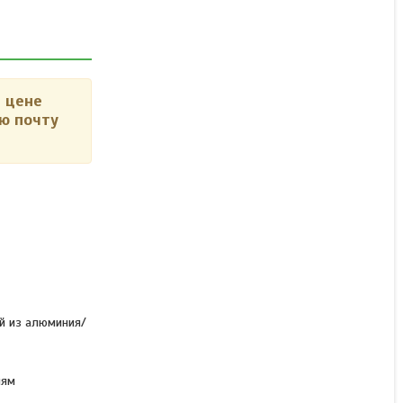
 цене
ю почту
ый из алюминия/
иям