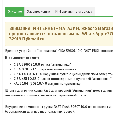
Описание
Характеристики
Информация для заказа
Внимание! ИНТЕРНЕТ-МАГАЗИН, живого магазин
предоставляется по запросам на WhatsApp
+77
3291917@mail.ru
Врезное устройство "антипаника" CISA 59607.10.0 FAST PUSH компле
В комплект входит:
CISA 59607.10.0
ручка "антипаника"
CISA 07007130
горизонтальная планка
CISA 1.07076.16.0
наружная ручка с цилиндрическим отверст
CISA 43110.65.0
замок цилиндровый с функцией "антипаника"
KALE 164 (50) 10/40
латунь полуцилиндр
Штанга для ручки серии Fast для врезной "Антипаники" имеет дли
алюминиевого сплава, штанга из окрашенной стали.
Внутренние компоненты ручки FAST Push 59607.10.0 изготовлены из
безопасности для противопожарных дверей.