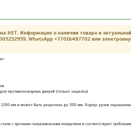
а НЕТ. Информация о наличии товара и актуальной
003232939,
WhatsApp +77016487702 или электронну
кт
ием
 для противопожарных дверей (только защелка)
ну 1200 мм и может быть укорочена до 300 мм. Корпус ручки окрашенн
 стали с прочным гальваническим покрытием и соответствуют требован